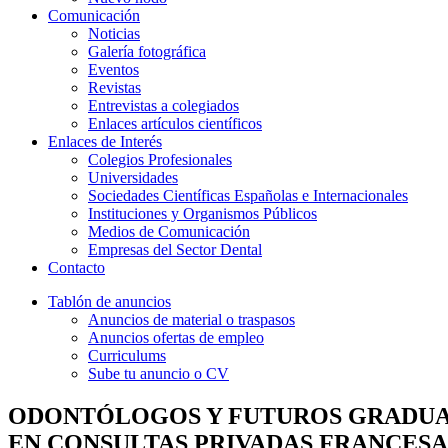
Comunicación
Noticias
Galería fotográfica
Eventos
Revistas
Entrevistas a colegiados
Enlaces artículos científicos
Enlaces de Interés
Colegios Profesionales
Universidades
Sociedades Científicas Españolas e Internacionales
Instituciones y Organismos Públicos
Medios de Comunicación
Empresas del Sector Dental
Contacto
Tablón de anuncios
Anuncios de material o traspasos
Anuncios ofertas de empleo
Curriculums
Sube tu anuncio o CV
ODONTÓLOGOS Y FUTUROS GRADUAD
EN CONSULTAS PRIVADAS FRANCESA